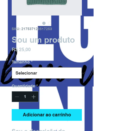
SKU: 217537123517253
Sou um produto
Preço
R$ 25,00
Tamanho
*
Quantidade
*
Adicionar ao carrinho