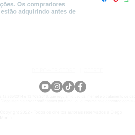
ações. Os compradores 
custos. Ter uma pol
estão adquirindo antes de 
maneira de estabele
compras com segur
BE POWER STORE
|
OFERTE
 12.965/2014 e 13.709/2018, que regulam o uso da Internet e o tratamento de dad
 Diego Menin a enviar notificações por e-mail ou outros meios e concordo com sua
Copyright 2022 - Todos os direitos autorais reservados à Diego
Menin