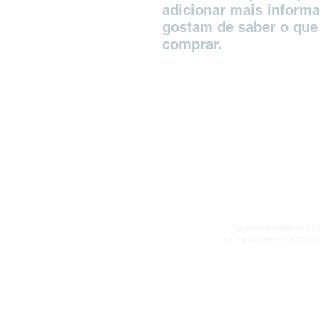
adicionar mais inform
gostam de saber o que 
comprar.
De acordo com as Leis
ao me inscrever autorizo