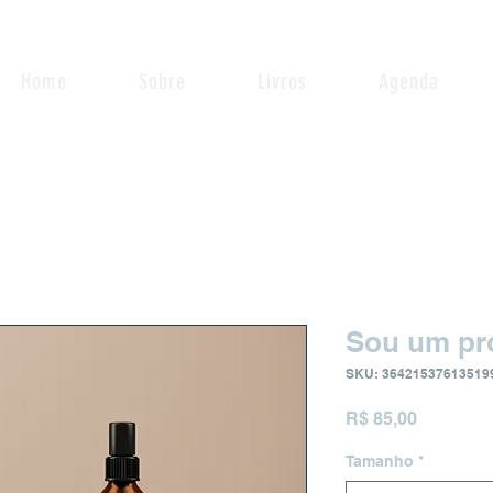
Home
Sobre
Livros
Agenda
Sou um pr
SKU: 36421537613519
Preço
R$ 85,00
Tamanho
*