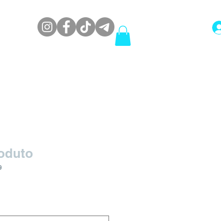
oduto
9