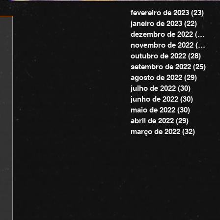
fevereiro de 2023
(23)
23 p
janeiro de 2023
(22)
22 pos
dezembro de 2022
(20)
20 
novembro de 2022
(24)
24 
outubro de 2022
(28)
28 po
setembro de 2022
(25)
25 
agosto de 2022
(29)
29 pos
julho de 2022
(30)
30 posts
junho de 2022
(30)
30 post
maio de 2022
(30)
30 posts
abril de 2022
(29)
29 posts
março de 2022
(32)
32 pos