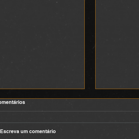
omentários
DEVOCIONAL
DEVOCIONA
Escreva um comentário