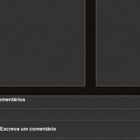
omentários
DEVOCIONAL
DEVOCIONA
Escreva um comentário