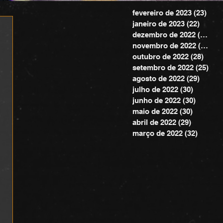
fevereiro de 2023
(23)
23 p
janeiro de 2023
(22)
22 pos
dezembro de 2022
(20)
20 
novembro de 2022
(24)
24 
outubro de 2022
(28)
28 po
setembro de 2022
(25)
25 
agosto de 2022
(29)
29 pos
julho de 2022
(30)
30 posts
junho de 2022
(30)
30 post
maio de 2022
(30)
30 posts
abril de 2022
(29)
29 posts
março de 2022
(32)
32 pos