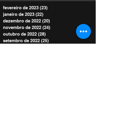
fevereiro de 2023
(23)
23 posts
janeiro de 2023
(22)
22 posts
dezembro de 2022
(20)
20 posts
novembro de 2022
(24)
24 posts
outubro de 2022
(28)
28 posts
setembro de 2022
(25)
25 posts
agosto de 2022
(29)
29 posts
julho de 2022
(30)
30 posts
junho de 2022
(30)
30 posts
maio de 2022
(30)
30 posts
abril de 2022
(29)
29 posts
março de 2022
(32)
32 posts
BE POWER STORE
|
OFERTE
De acordo com as Leis 12.965/2014 e
13.709/2018, que regulam o uso da Internet e
o tratamento de dados pessoais no Brasil,
ao me inscrever autorizo Diego Menin a