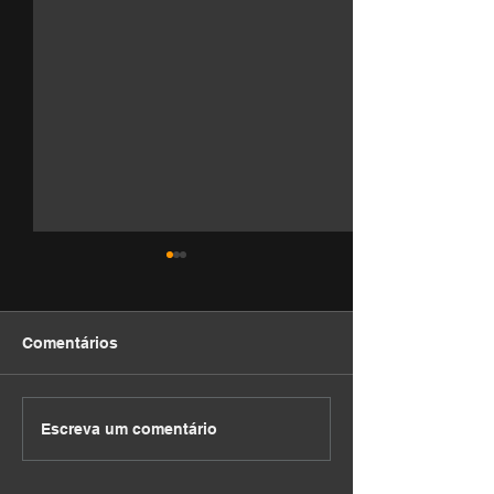
Comentários
DEVOCIONAL
DEVOCIONAL
Escreva um comentário