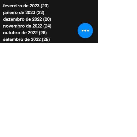
fevereiro de 2023
(23)
23 posts
janeiro de 2023
(22)
22 posts
dezembro de 2022
(20)
20 posts
novembro de 2022
(24)
24 posts
outubro de 2022
(28)
28 posts
setembro de 2022
(25)
25 posts
agosto de 2022
(29)
29 posts
julho de 2022
(30)
30 posts
junho de 2022
(30)
30 posts
maio de 2022
(30)
30 posts
abril de 2022
(29)
29 posts
março de 2022
(32)
32 posts
BE POWER STORE
|
OFERTE
De acordo com as Leis 12.965/2014 e
13.709/2018, que regulam o uso da Internet e
o tratamento de dados pessoais no Brasil,
ao me inscrever autorizo Diego Menin a