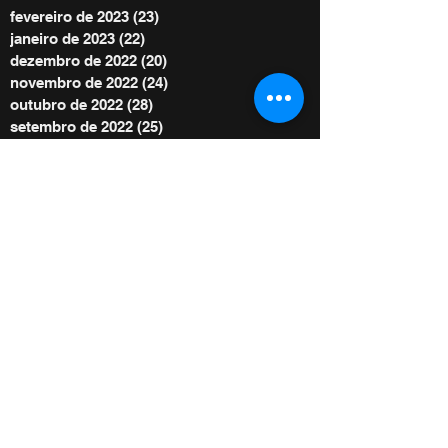
fevereiro de 2023
(23)
23 posts
janeiro de 2023
(22)
22 posts
dezembro de 2022
(20)
20 posts
novembro de 2022
(24)
24 posts
outubro de 2022
(28)
28 posts
setembro de 2022
(25)
25 posts
agosto de 2022
(29)
29 posts
julho de 2022
(30)
30 posts
junho de 2022
(30)
30 posts
maio de 2022
(30)
30 posts
abril de 2022
(29)
29 posts
março de 2022
(32)
32 posts
BE POWER STORE
|
OFERTE
De acordo com as Leis 12.965/2014 e
13.709/2018, que regulam o uso da Internet e
o tratamento de dados pessoais no Brasil,
ao me inscrever autorizo Diego Menin a