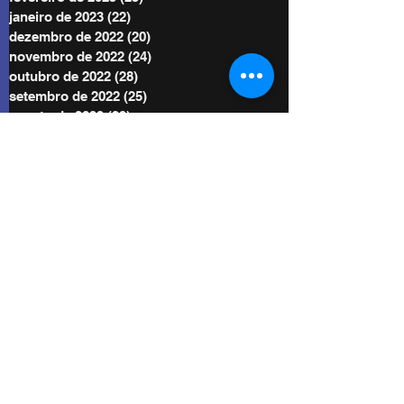
janeiro de 2023
(22)
22 posts
dezembro de 2022
(20)
20 posts
novembro de 2022
(24)
24 posts
outubro de 2022
(28)
28 posts
setembro de 2022
(25)
25 posts
agosto de 2022
(29)
29 posts
julho de 2022
(30)
30 posts
junho de 2022
(30)
30 posts
maio de 2022
(30)
30 posts
abril de 2022
(29)
29 posts
março de 2022
(32)
32 posts
BE POWER STORE
|
OFERTE
De acordo com as Leis 12.965/2014 e
13.709/2018, que regulam o uso da Internet e
o tratamento de dados pessoais no Brasil,
ao me inscrever autorizo Diego Menin a
enviar notificações por e-mail ou outros meios