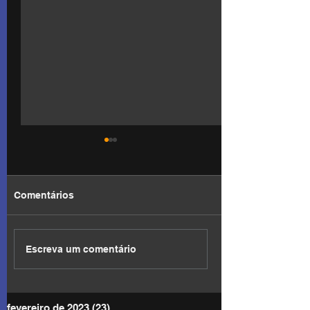
Comentários
DEVOCIONAL
DEVOCIONAL
Escreva um comentário
fevereiro de 2023
(23)
23 posts