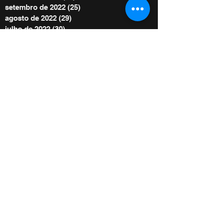
setembro de 2022
(25)
25 posts
agosto de 2022
(29)
29 posts
julho de 2022
(30)
30 posts
junho de 2022
(30)
30 posts
maio de 2022
(30)
30 posts
abril de 2022
(29)
29 posts
março de 2022
(32)
32 posts
BE POWER STORE
|
OFERTE
De acordo com as Leis 12.965/2014 e
13.709/2018, que regulam o uso da Internet e
o tratamento de dados pessoais no Brasil,
ao me inscrever autorizo Diego Menin a
enviar notificações por e-mail ou outros meios
e concordo com sua Política de Privacidade.
Copyright 2022 - Todos os direitos autorais
reservados à Diego Menin