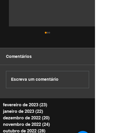
Comentários
DEVOCIONAL
DEVOCIONAL
Escreva um comentário
fevereiro de 2023
(23)
23 posts
janeiro de 2023
(22)
22 posts
dezembro de 2022
(20)
20 posts
novembro de 2022
(24)
24 posts
outubro de 2022
(28)
28 posts