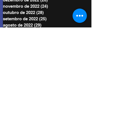
novembro de 2022
(24)
24 posts
outubro de 2022
(28)
28 posts
setembro de 2022
(25)
25 posts
agosto de 2022
(29)
29 posts
julho de 2022
(30)
30 posts
junho de 2022
(30)
30 posts
maio de 2022
(30)
30 posts
abril de 2022
(29)
29 posts
março de 2022
(32)
32 posts
BE POWER STORE
|
OFERTE
De acordo com as Leis 12.965/2014 e
13.709/2018, que regulam o uso da Internet e
o tratamento de dados pessoais no Brasil,
ao me inscrever autorizo Diego Menin a
enviar notificações por e-mail ou outros meios
e concordo com sua Política de Privacidade.
Copyright 2022 - Todos os direitos autorais