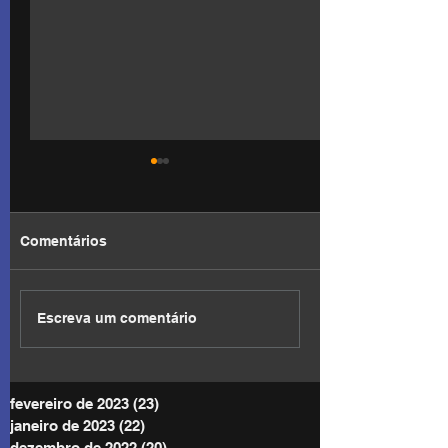
Comentários
DEVOCIONAL
DEVOCIONAL
Escreva um comentário
fevereiro de 2023
(23)
23 posts
janeiro de 2023
(22)
22 posts
dezembro de 2022
(20)
20 posts