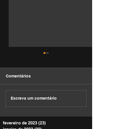
Comentários
DEVOCIONAL
DEVOCIONAL
Escreva um comentário
fevereiro de 2023
(23)
23 posts