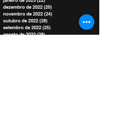
janeiro de 2023
(22)
22 posts
dezembro de 2022
(20)
20 posts
novembro de 2022
(24)
24 posts
outubro de 2022
(28)
28 posts
setembro de 2022
(25)
25 posts
agosto de 2022
(29)
29 posts
julho de 2022
(30)
30 posts
junho de 2022
(30)
30 posts
maio de 2022
(30)
30 posts
abril de 2022
(29)
29 posts
março de 2022
(32)
32 posts
BE POWER STORE
|
OFERTE
De acordo com as Leis 12.965/2014 e
13.709/2018, que regulam o uso da Internet e
o tratamento de dados pessoais no Brasil,
ao me inscrever autorizo Diego Menin a
enviar notificações por e-mail ou outros meios
e concordo com sua Política de Privacidade.