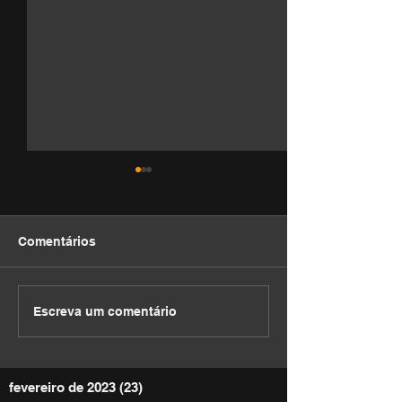
Comentários
DEVOCIONAL
DEVOCIONAL
Escreva um comentário
fevereiro de 2023
(23)
23 posts