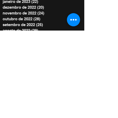
janeiro de 2023
(22)
22 posts
dezembro de 2022
(20)
20 posts
novembro de 2022
(24)
24 posts
outubro de 2022
(28)
28 posts
setembro de 2022
(25)
25 posts
agosto de 2022
(29)
29 posts
julho de 2022
(30)
30 posts
junho de 2022
(30)
30 posts
maio de 2022
(30)
30 posts
abril de 2022
(29)
29 posts
março de 2022
(32)
32 posts
BE POWER STORE
|
OFERTE
De acordo com as Leis 12.965/2014 e
13.709/2018, que regulam o uso da Internet e
o tratamento de dados pessoais no Brasil,
ao me inscrever autorizo Diego Menin a
enviar notificações por e-mail ou outros meios
e concordo com sua Política de Privacidade.