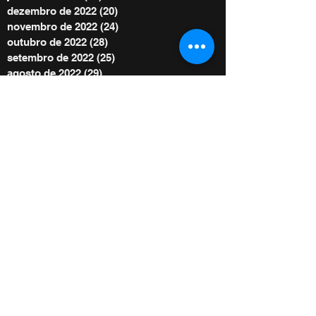
dezembro de 2022
(20)
20 posts
novembro de 2022
(24)
24 posts
outubro de 2022
(28)
28 posts
setembro de 2022
(25)
25 posts
agosto de 2022
(29)
29 posts
julho de 2022
(30)
30 posts
junho de 2022
(30)
30 posts
maio de 2022
(30)
30 posts
abril de 2022
(29)
29 posts
março de 2022
(32)
32 posts
BE POWER STORE
|
OFERTE
De acordo com as Leis 12.965/2014 e
13.709/2018, que regulam o uso da Internet e
o tratamento de dados pessoais no Brasil,
ao me inscrever autorizo Diego Menin a
enviar notificações por e-mail ou outros meios
e concordo com sua Política de Privacidade.