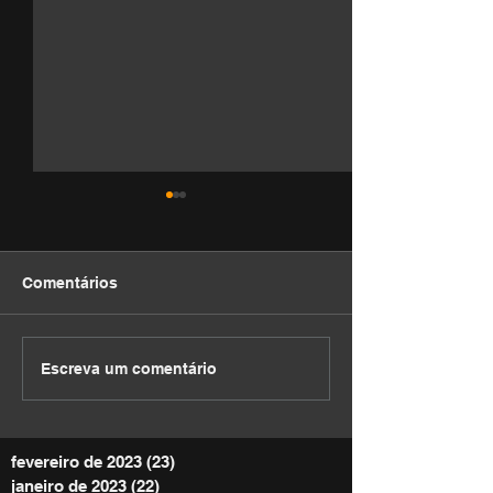
Comentários
DEVOCIONAL
DEVOCIONAL
Escreva um comentário
fevereiro de 2023
(23)
23 posts
janeiro de 2023
(22)
22 posts