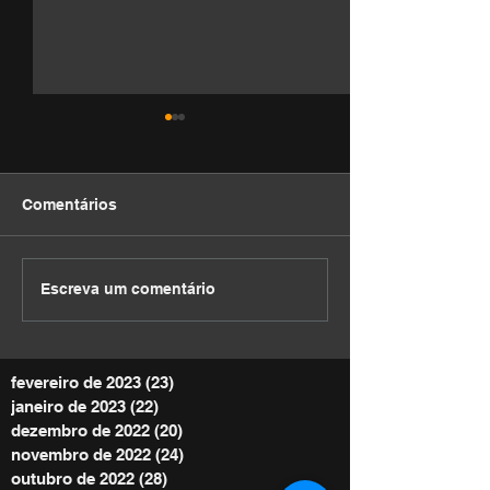
Comentários
DEVOCIONAL
DEVOCIONAL
Escreva um comentário
fevereiro de 2023
(23)
23 posts
janeiro de 2023
(22)
22 posts
dezembro de 2022
(20)
20 posts
novembro de 2022
(24)
24 posts
outubro de 2022
(28)
28 posts