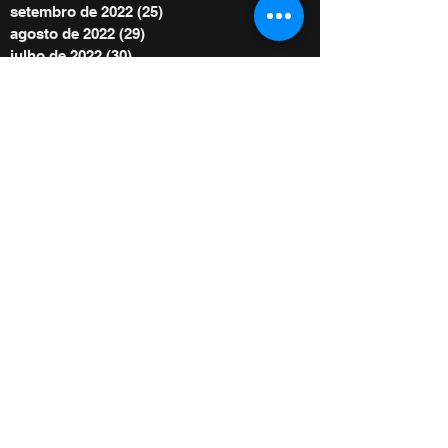
setembro de 2022
(25)
25 posts
agosto de 2022
(29)
29 posts
julho de 2022
(30)
30 posts
junho de 2022
(30)
30 posts
maio de 2022
(30)
30 posts
abril de 2022
(29)
29 posts
março de 2022
(32)
32 posts
BE POWER STORE
|
OFERTE
De acordo com as Leis 12.965/2014 e
13.709/2018, que regulam o uso da Internet e
o tratamento de dados pessoais no Brasil,
ao me inscrever autorizo Diego Menin a
enviar notificações por e-mail ou outros meios
e concordo com sua Política de Privacidade.
Copyright 2022 - Todos os direitos autorais
reservados à Diego Menin