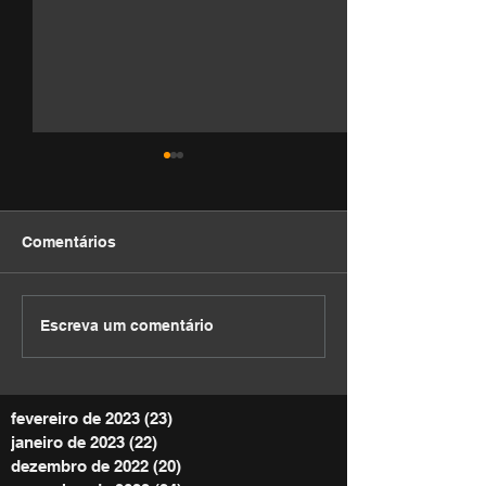
Comentários
DEVOCIONAL
DEVOCIONAL
Escreva um comentário
fevereiro de 2023
(23)
23 posts
janeiro de 2023
(22)
22 posts
dezembro de 2022
(20)
20 posts