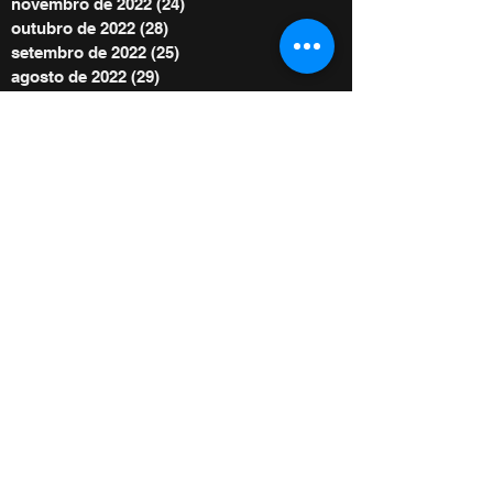
novembro de 2022
(24)
24 posts
outubro de 2022
(28)
28 posts
setembro de 2022
(25)
25 posts
agosto de 2022
(29)
29 posts
julho de 2022
(30)
30 posts
junho de 2022
(30)
30 posts
maio de 2022
(30)
30 posts
abril de 2022
(29)
29 posts
março de 2022
(32)
32 posts
BE POWER STORE
|
OFERTE
De acordo com as Leis 12.965/2014 e
13.709/2018, que regulam o uso da Internet e
o tratamento de dados pessoais no Brasil,
ao me inscrever autorizo Diego Menin a
enviar notificações por e-mail ou outros meios
e concordo com sua Política de Privacidade.
Copyright 2022 - Todos os direitos autorais
reservados à Diego Menin