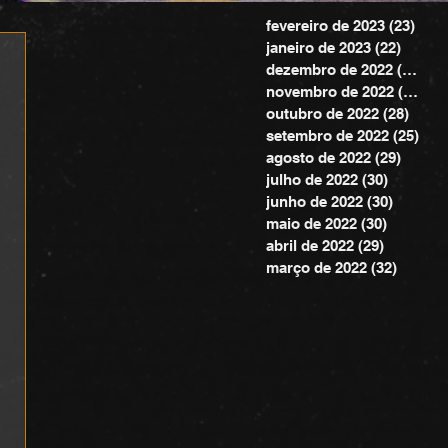
fevereiro de 2023
(23)
23 p
janeiro de 2023
(22)
22 pos
dezembro de 2022
(20)
20 
novembro de 2022
(24)
24 
outubro de 2022
(28)
28 po
setembro de 2022
(25)
25 
agosto de 2022
(29)
29 pos
julho de 2022
(30)
30 posts
junho de 2022
(30)
30 post
maio de 2022
(30)
30 posts
abril de 2022
(29)
29 posts
março de 2022
(32)
32 pos