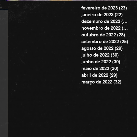
fevereiro de 2023
(23)
23 p
janeiro de 2023
(22)
22 pos
dezembro de 2022
(20)
20 
novembro de 2022
(24)
24 
outubro de 2022
(28)
28 po
setembro de 2022
(25)
25 
agosto de 2022
(29)
29 pos
julho de 2022
(30)
30 posts
junho de 2022
(30)
30 post
maio de 2022
(30)
30 posts
abril de 2022
(29)
29 posts
março de 2022
(32)
32 pos