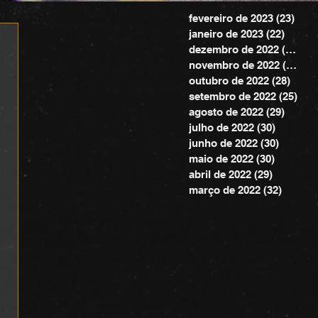
fevereiro de 2023
(23)
23 p
janeiro de 2023
(22)
22 pos
dezembro de 2022
(20)
20 
novembro de 2022
(24)
24 
outubro de 2022
(28)
28 po
setembro de 2022
(25)
25 
agosto de 2022
(29)
29 pos
julho de 2022
(30)
30 posts
junho de 2022
(30)
30 post
maio de 2022
(30)
30 posts
abril de 2022
(29)
29 posts
março de 2022
(32)
32 pos