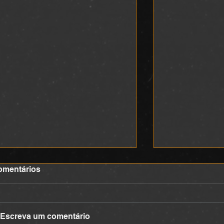
omentários
DEVOCIONAL
DEVOCIONA
Escreva um comentário