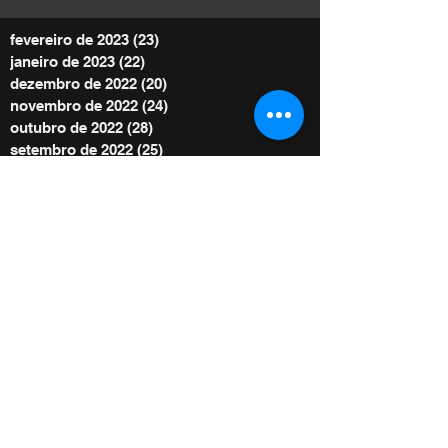
fevereiro de 2023
(23)
23 posts
janeiro de 2023
(22)
22 posts
dezembro de 2022
(20)
20 posts
novembro de 2022
(24)
24 posts
outubro de 2022
(28)
28 posts
setembro de 2022
(25)
25 posts
agosto de 2022
(29)
29 posts
julho de 2022
(30)
30 posts
junho de 2022
(30)
30 posts
maio de 2022
(30)
30 posts
abril de 2022
(29)
29 posts
março de 2022
(32)
32 posts
BE POWER STORE
|
OFERTE
De acordo com as Leis 12.965/2014 e
13.709/2018, que regulam o uso da Internet e
o tratamento de dados pessoais no Brasil,