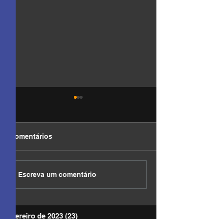
Comentários
DEVOCIONAL
DEVOCIONAL
Escreva um comentário
fevereiro de 2023
(23)
23 posts