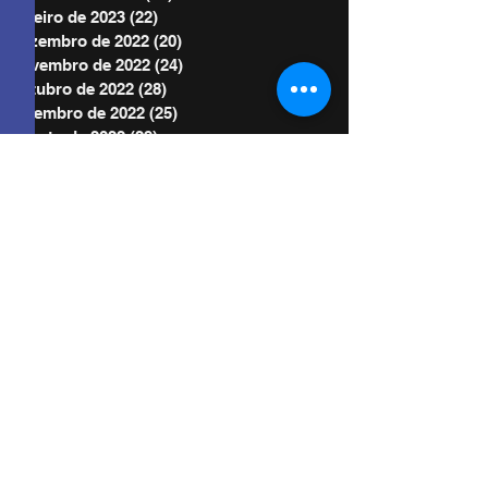
janeiro de 2023
(22)
22 posts
dezembro de 2022
(20)
20 posts
novembro de 2022
(24)
24 posts
outubro de 2022
(28)
28 posts
setembro de 2022
(25)
25 posts
agosto de 2022
(29)
29 posts
julho de 2022
(30)
30 posts
junho de 2022
(30)
30 posts
maio de 2022
(30)
30 posts
abril de 2022
(29)
29 posts
março de 2022
(32)
32 posts
BE POWER STORE
|
OFERTE
De acordo com as Leis 12.965/2014 e
13.709/2018, que regulam o uso da Internet e
o tratamento de dados pessoais no Brasil,
ao me inscrever autorizo Diego Menin a
enviar notificações por e-mail ou outros meios