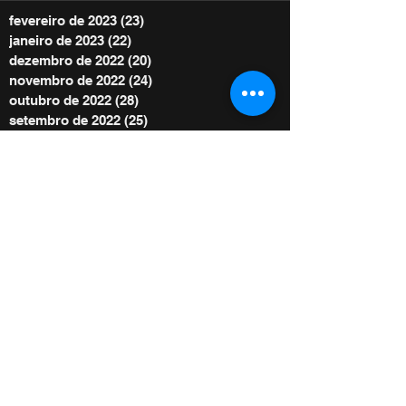
fevereiro de 2023
(23)
23 posts
janeiro de 2023
(22)
22 posts
dezembro de 2022
(20)
20 posts
novembro de 2022
(24)
24 posts
outubro de 2022
(28)
28 posts
setembro de 2022
(25)
25 posts
agosto de 2022
(29)
29 posts
julho de 2022
(30)
30 posts
junho de 2022
(30)
30 posts
maio de 2022
(30)
30 posts
abril de 2022
(29)
29 posts
março de 2022
(32)
32 posts
BE POWER STORE
|
OFERTE
De acordo com as Leis 12.965/2014 e
13.709/2018, que regulam o uso da Internet e
o tratamento de dados pessoais no Brasil,
ao me inscrever autorizo Diego Menin a