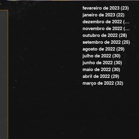
fevereiro de 2023
(23)
23 p
janeiro de 2023
(22)
22 pos
dezembro de 2022
(20)
20 
novembro de 2022
(24)
24 
outubro de 2022
(28)
28 po
setembro de 2022
(25)
25 
agosto de 2022
(29)
29 pos
julho de 2022
(30)
30 posts
junho de 2022
(30)
30 post
maio de 2022
(30)
30 posts
abril de 2022
(29)
29 posts
março de 2022
(32)
32 pos