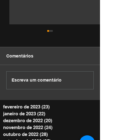
Comentários
DEVOCIONAL
DEVOCIONAL
Escreva um comentário
fevereiro de 2023
(23)
23 posts
janeiro de 2023
(22)
22 posts
dezembro de 2022
(20)
20 posts
novembro de 2022
(24)
24 posts
outubro de 2022
(28)
28 posts