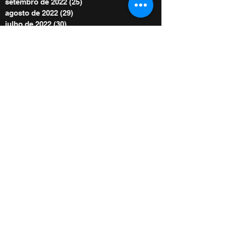
setembro de 2022
(25)
25 posts
agosto de 2022
(29)
29 posts
julho de 2022
(30)
30 posts
junho de 2022
(30)
30 posts
maio de 2022
(30)
30 posts
abril de 2022
(29)
29 posts
março de 2022
(32)
32 posts
BE POWER STORE
|
OFERTE
De acordo com as Leis 12.965/2014 e
13.709/2018, que regulam o uso da Internet e
o tratamento de dados pessoais no Brasil,
ao me inscrever autorizo Diego Menin a
enviar notificações por e-mail ou outros meios
e concordo com sua Política de Privacidade.
Copyright 2022 - Todos os direitos autorais
reservados à Diego Menin