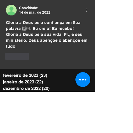
Convidado:
14 de mai. de 2022
Glória a Deus pela confiança em Sua 
palavra 🙌🏻. Eu creio! Eu recebo!
Glória a Deus pela sua vida, Pr., e seu 
ministério. Deus abençoe o abençoe em 
tudo.
Curtir
fevereiro de 2023
(23)
23 posts
janeiro de 2023
(22)
22 posts
dezembro de 2022
(20)
20 posts
novembro de 2022
(24)
24 posts
outubro de 2022
(28)
28 posts
setembro de 2022
(25)
25 posts
agosto de 2022
(29)
29 posts
julho de 2022
(30)
30 posts
junho de 2022
(30)
30 posts