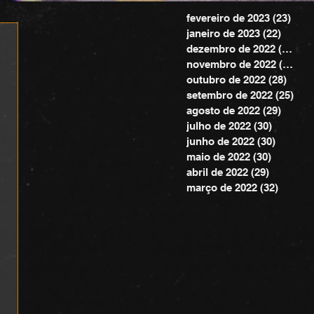
fevereiro de 2023
(23)
23 p
janeiro de 2023
(22)
22 pos
dezembro de 2022
(20)
20 
novembro de 2022
(24)
24 
outubro de 2022
(28)
28 po
setembro de 2022
(25)
25 
agosto de 2022
(29)
29 pos
julho de 2022
(30)
30 posts
junho de 2022
(30)
30 post
maio de 2022
(30)
30 posts
abril de 2022
(29)
29 posts
março de 2022
(32)
32 pos