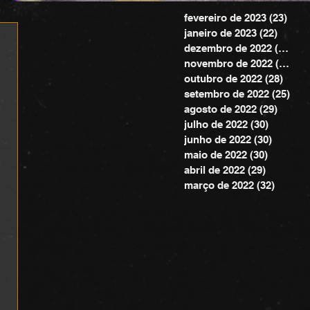
fevereiro de 2023
(23)
23 p
janeiro de 2023
(22)
22 pos
dezembro de 2022
(20)
20 
novembro de 2022
(24)
24 
outubro de 2022
(28)
28 po
setembro de 2022
(25)
25 
agosto de 2022
(29)
29 pos
julho de 2022
(30)
30 posts
junho de 2022
(30)
30 post
maio de 2022
(30)
30 posts
abril de 2022
(29)
29 posts
março de 2022
(32)
32 pos