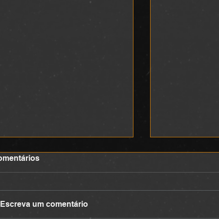
omentários
DEVOCIONAL
DEVOCIONA
Escreva um comentário