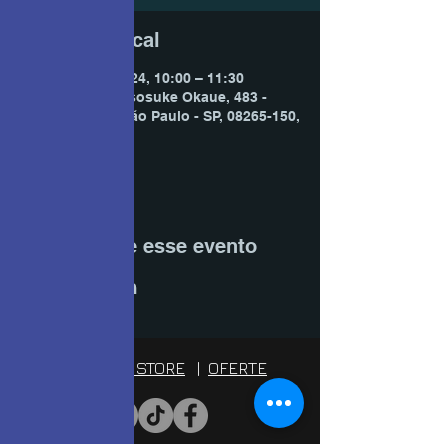
Horário e local
24 de nov. de 2024, 10:00 – 11:30
São Paulo, R. Iososuke Okaue, 483 -
Jardim Helian, São Paulo - SP, 08265-150,
Brasil
Compartilhe esse evento
BE POWER STORE
|
OFERTE