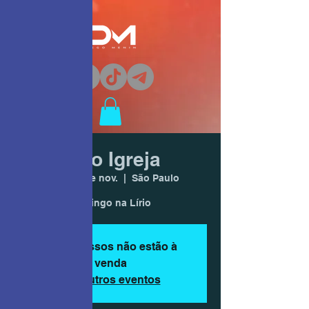
Lírio Igreja
dom., 24 de nov.
  |  
São Paulo
Domingo na Lírio
Os ingressos não estão à
venda
Ver outros eventos